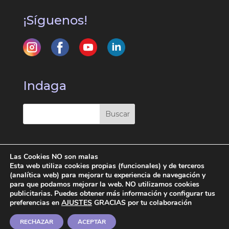
¡Síguenos!
Indaga
Las Cookies NO son malas
Esta web utiliza cookies propias (funcionales) y de terceros
(analítica web) para mejorar tu experiencia de navegación y
Contratar Tuna Madrid | Tuna Femenina
para que podamos mejorar la web. NO utilizamos cookies
publicitarias. Puedes obtener más información y configurar tus
Madrid | TUCM Copyright 2026 | Web
preferencias en
AJUSTES
GRACIAS por tu colaboración
desarrollada por
Agencia de Marketing
RECHAZAR
ACEPTAR
Digital para Pymes